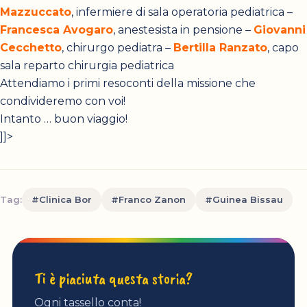
Mazzuccato
, infermiere di sala operatoria pediatrica –
Francesca Avogaro
, anestesista in pensione –
Giovanni
Cecchetto
, chirurgo pediatra –
Bertilla Ranzato
, capo
sala reparto chirurgia pediatrica
Attendiamo i primi resoconti della missione che
condivideremo con voi!
Intanto … buon viaggio!
]]>
Tag:
#Clinica Bor
#Franco Zanon
#Guinea Bissau
Ti è piaciuta questa storia?
Ogni tassello conta!