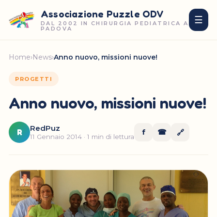
Associazione Puzzle ODV
☰
DAL 2002 IN CHIRURGIA PEDIATRICA A
PADOVA
Home
›
News
›
Anno nuovo, missioni nuove!
PROGETTI
Anno nuovo, missioni nuove!
RedPuz
R
f
☎
🔗
11 Gennaio 2014 · 1 min di lettura