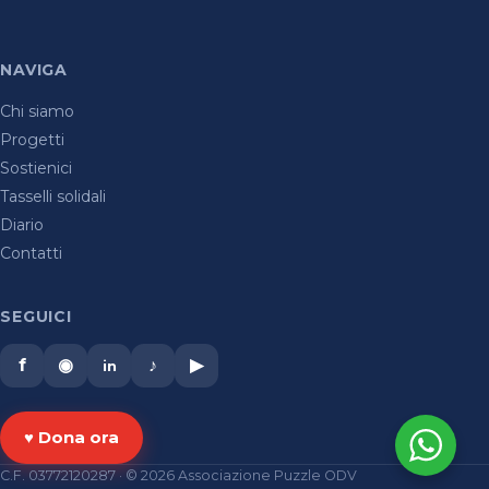
NAVIGA
Chi siamo
Progetti
Sostienici
Tasselli solidali
Diario
Contatti
SEGUICI
f
◉
♪
▶
in
♥ Dona ora
C.F. 03772120287 · © 2026 Associazione Puzzle ODV