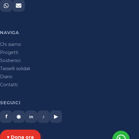
NAVIGA
Chi siamo
Progetti
Sostienici
Tasselli solidali
Diario
Contatti
SEGUICI
f
◉
♪
▶
in
♥ Dona ora