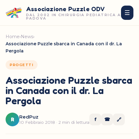
Associazione Puzzle ODV
☰
DAL 2002 IN CHIRURGIA PEDIATRICA A
PADOVA
Home
›
News
›
Associazione Puzzle sbarca in Canada con il dr. La
Pergola
PROGETTI
Associazione Puzzle sbarca
in Canada con il dr. La
Pergola
RedPuz
R
f
☎
🔗
10 Febbraio 2018 · 2 min di lettura