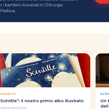
r i bambini ricoverati in Chirurgia
 Padova.
PROGETTI
EVE
“Scintille”: il nostro primo albo illustrato
Un 
dell
6 Novembre 2024