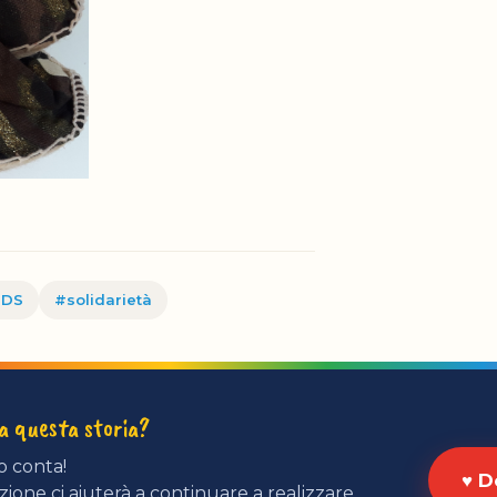
IDS
#solidarietà
ta questa storia?
o conta!
♥ D
ione ci aiuterà a continuare a realizzare