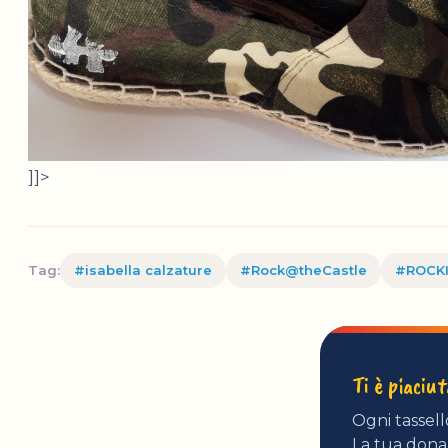
]]>
Tag:
#isabella calzature
#Rock@theCastle
#ROCK
Ti è piaciu
Ogni tassell
La tua donaz