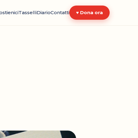
ostienici
Tasselli
Diario
Contatti
♥ Dona ora