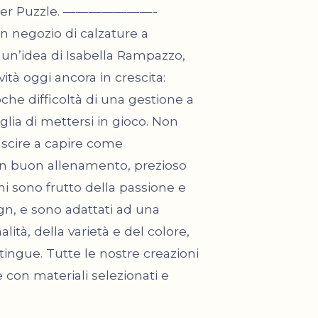
oni per Puzzle. ———————-
un negozio di calzature a
 un’idea di Isabella Rampazzo,
ità oggi ancora in crescita:
oche difficoltà di una gestione a
glia di mettersi in gioco. Non
uscire a capire come
un buon allenamento, prezioso
oni sono frutto della passione e
ign, e sono adattati ad una
alità, della varietà e del colore,
tingue. Tutte le nostre creazioni
e con materiali selezionati e