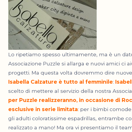
Lo ripetiamo spesso ultimamente, ma è un dato d
Associazione Puzzle si allarga e nuovi amici ci ai
progetti. Ma questa volta dovremmo dire nuove
Isabella Calzature è tutto al femminile
:
Isabel
scelto di mettere al servizio della nostra Associazi
per Puzzle realizzeranno, in occasione di Roc
esclusive in serie limitata
: per i bimbi comode 
gli adulti coloratissime espadrillas, entrambe 
realizzato a mano! Ma ora vi presentiamo il team