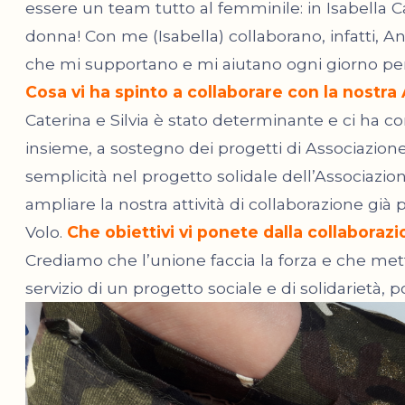
essere un team tutto al femminile: in Isabella C
donna! Con me (Isabella) collaborano, infatti, 
che mi supportano e mi aiutano ogni giorno per d
Cosa vi ha spinto a collaborare con la nostra
Caterina e Silvia è stato determinante e ci ha co
insieme, a sostegno dei progetti di Associazione 
semplicità nel progetto solidale dell’Associazi
ampliare la nostra attività di collaborazione già 
Volo.
Che obiettivi vi ponete dalla collabora
Crediamo che l’unione faccia la forza e che mette
servizio di un progetto sociale e di solidarietà, p