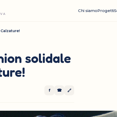
Chi siamo
Progetti
S
OVA
 Calzature!
shion solidale
ture!
f
☎
🔗