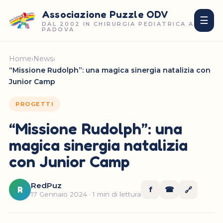
Associazione Puzzle ODV
☰
DAL 2002 IN CHIRURGIA PEDIATRICA A
PADOVA
Home
›
News
›
“Missione Rudolph”: una magica sinergia natalizia con
Junior Camp
PROGETTI
“Missione Rudolph”: una
magica sinergia natalizia
con Junior Camp
RedPuz
R
f
☎
🔗
17 Gennaio 2024 · 1 min di lettura