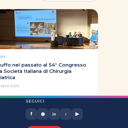
NTI
tuffo nel passato al 54° Congresso
a Società Italiana di Chirurgia
iatrica
tobre 2024
SEGUICI
f
◉
♪
▶
in