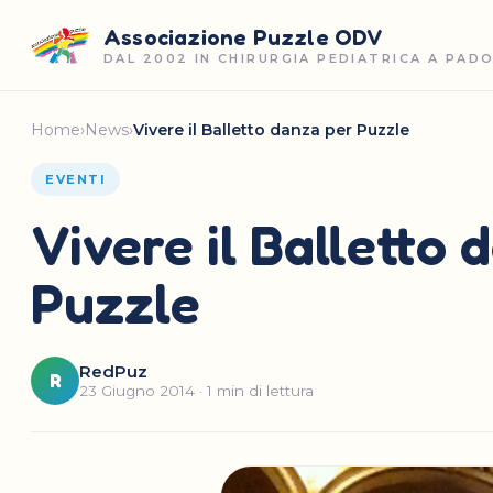
Associazione Puzzle ODV
DAL 2002 IN CHIRURGIA PEDIATRICA A PAD
Home
›
News
›
Vivere il Balletto danza per Puzzle
EVENTI
Vivere il Balletto 
Puzzle
RedPuz
R
23 Giugno 2014 · 1 min di lettura