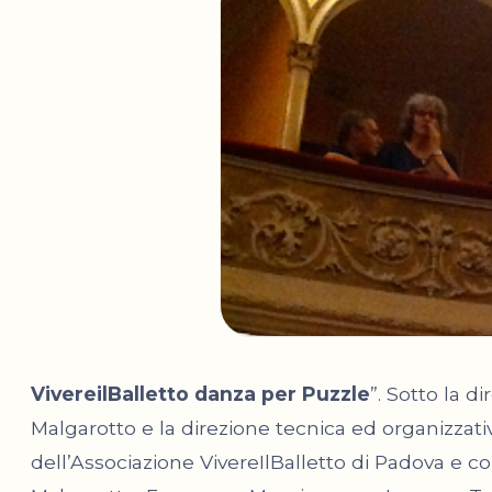
VivereilBalletto danza per Puzzle
”. Sotto la di
Malgarotto e la direzione tecnica ed organizzati
dell’Associazione VivereIlBalletto di Padova e co