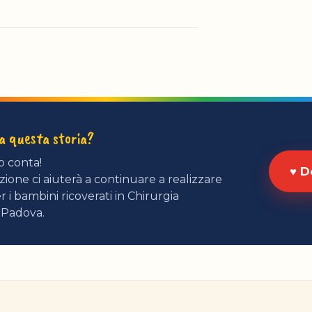
ta questa storia?
o conta!
♥ D
ione ci aiuterà a continuare a realizzare
r i bambini ricoverati in Chirurgia
 Padova.