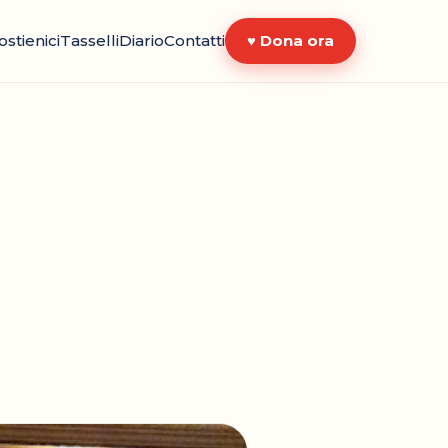
ostienici
Tasselli
Diario
Contatti
♥ Dona ora