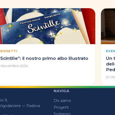
PROGETTI
EVE
“Scintille”: il nostro primo albo illustrato
Un 
dell
6 Novembre 2024
Ped
21 Ot
NAVIGA
o 9,
Chi siamo
 Vigodarzere — Padova
Progetti
Sostienici