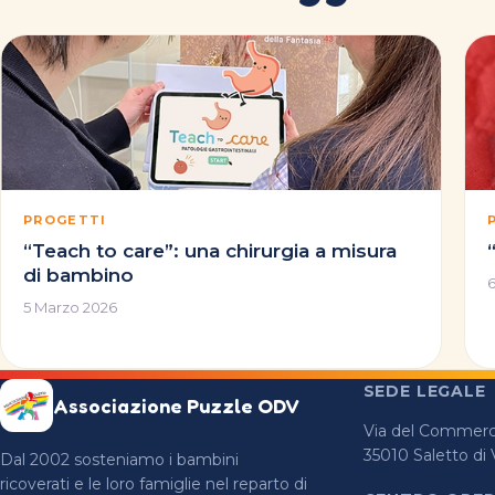
PROGETTI
“Teach to care”: una chirurgia a misura
di bambino
5 Marzo 2026
SEDE LEGALE
Associazione Puzzle ODV
Via del Commerci
35010 Saletto di
Dal 2002 sosteniamo i bambini
ricoverati e le loro famiglie nel reparto di