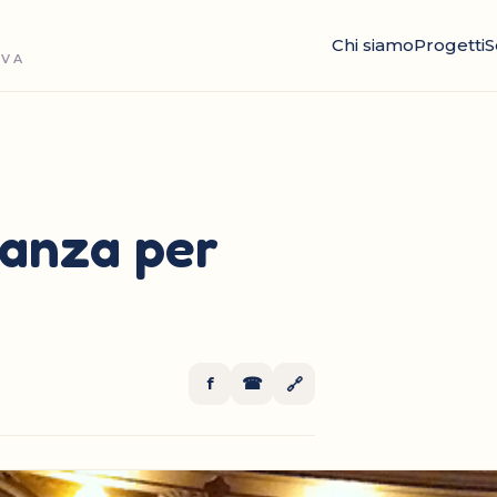
Chi siamo
Progetti
S
OVA
danza per
f
☎
🔗