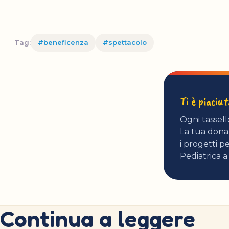
Tag:
#beneficenza
#spettacolo
Ti è piaciu
Ogni tassell
La tua donaz
i progetti pe
Pediatrica a
Continua a leggere