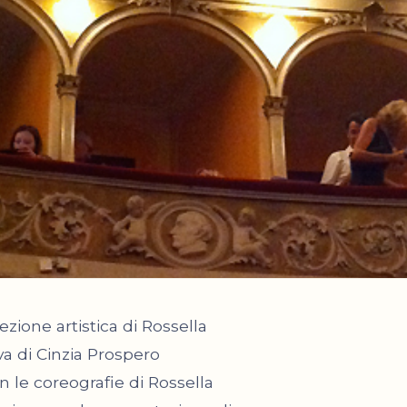
rezione artistica di Rossella
va di Cinzia Prospero
n le coreografie di Rossella