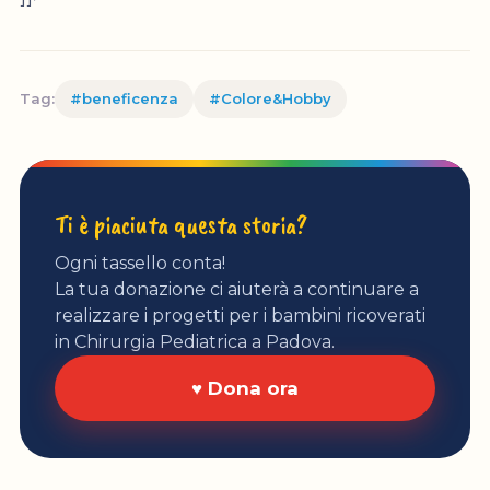
Tag:
#beneficenza
#Colore&Hobby
Ti è piaciuta questa storia?
Ogni tassello conta!
La tua donazione ci aiuterà a continuare a
realizzare i progetti per i bambini ricoverati
in Chirurgia Pediatrica a Padova.
♥ Dona ora