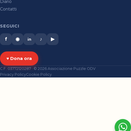
Diario
Contatti
SEGUICI
f
◉
♪
▶
in
♥ Dona ora
C.F. 03772120287 · © 2026 Associazione Puzzle ODV
Privacy Policy
Cookie Policy