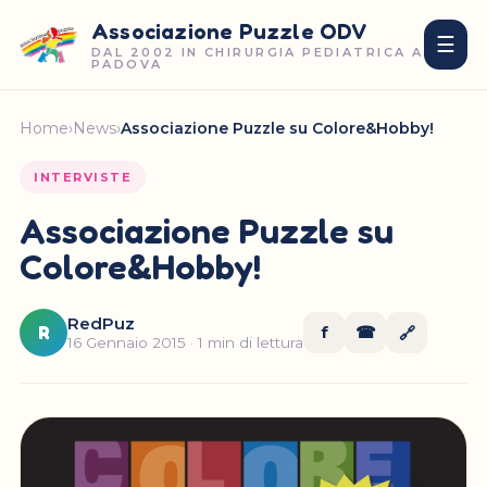
Associazione Puzzle ODV
☰
DAL 2002 IN CHIRURGIA PEDIATRICA A
PADOVA
Home
›
News
›
Associazione Puzzle su Colore&Hobby!
INTERVISTE
Associazione Puzzle su
Colore&Hobby!
RedPuz
R
f
☎
🔗
16 Gennaio 2015 · 1 min di lettura