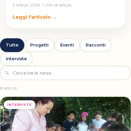
5 Marzo 2026 · 1 min di lettura
Leggi l'articolo →
Tutte
Progetti
Eventi
Racconti
Interviste
🔍
8 articoli
INTERVISTE