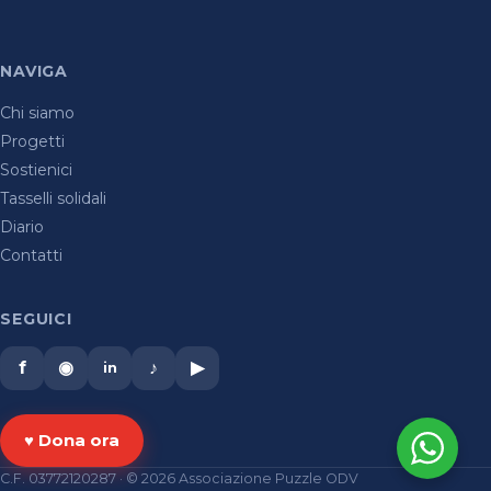
NAVIGA
Chi siamo
Progetti
Sostienici
Tasselli solidali
Diario
Contatti
SEGUICI
f
◉
♪
▶
in
♥ Dona ora
C.F. 03772120287 · © 2026 Associazione Puzzle ODV