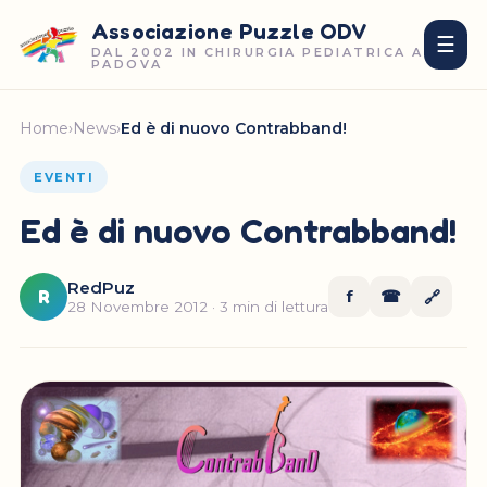
Associazione Puzzle ODV
☰
DAL 2002 IN CHIRURGIA PEDIATRICA A
PADOVA
Home
›
News
›
Ed è di nuovo Contrabband!
EVENTI
Ed è di nuovo Contrabband!
RedPuz
R
f
☎
🔗
28 Novembre 2012 · 3 min di lettura