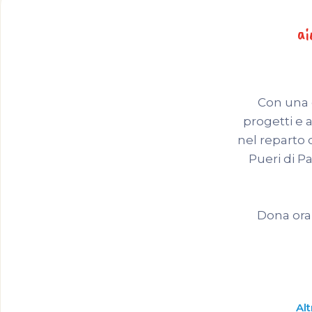
ai
Con una d
progetti e 
nel reparto 
Pueri di P
Dona ora 
Al