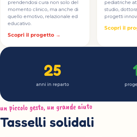
prendendosi cura non solo del
pediatriche at
momento clinico, ma anche di
studio, dottora
quello emotivo, relazionale ed
progetti innova
educativo.
Scopri il pr
Scopri il progetto →
25
anni in reparto
proget
un piccolo gesto, un grande aiuto
Tasselli solidali