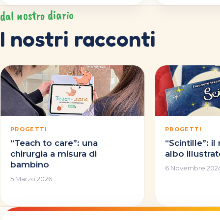
dal nostro diario
I nostri racconti
PROGETTI
PROGETTI
“Teach to care”: una
“Scintille”: 
chirurgia a misura di
albo illustra
bambino
6 Novembre 202
5 Marzo 2026