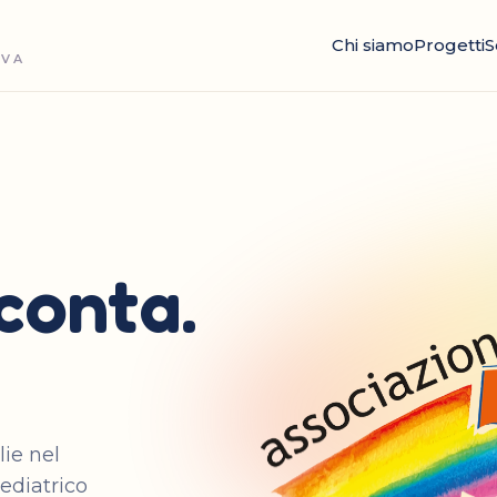
Chi siamo
Progetti
S
OVA
conta.
lie nel
ediatrico