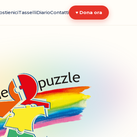
ostienici
Tasselli
Diario
Contatti
♥ Dona ora