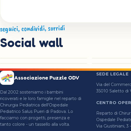
seguici, condividi, sorridi
Social wall
►
◉
►
►
◉
◉
SEDE LEGALE
Associazione Puzzle ODV
Via del Commerci
35010 Saletto di
Dal 2002 sosteniamo i bambini
ricoverati e le loro famiglie nel reparto di
CENTRO OPER
Chirurgia Pediatrica dell'Ospedale
Pediatrico Salus Pueri di Padova. Lo
Reparto di Chirur
facciamo con progetti, presenza e
Ospedale Pediatr
tanto colore - un tassello alla volta.
Via Giustiniani, 