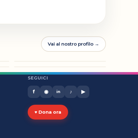
Vai al nostro profilo →
►
◉
►
◉
◉
SEGUICI
f
◉
♪
▶
in
♥ Dona ora