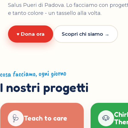
Salus Pueri di Padova. Lo facciamo con progett
e tanto colore - un tassello alla volta.
♥ Dona ora
Scopri chi siamo →
cosa facciamo, ogni giorno
I nostri progetti
Chir
🩺
🐶
Teach to care
The