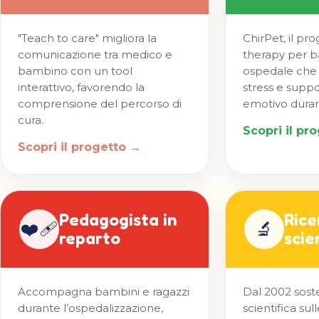
"Teach to care" migliora la
ChirPet, il pro
comunicazione tra medico e
therapy per b
bambino con un tool
ospedale che 
interattivo, favorendo la
stress e suppo
comprensione del percorso di
emotivo durant
cura.
Scopri il pr
Scopri il progetto →
Pedagogista in
Rice
❤️‍🩹
🔬
reparto
scie
Accompagna bambini e ragazzi
Dal 2002 sost
durante l’ospedalizzazione,
scientifica su