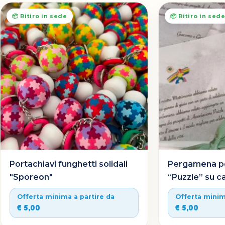
📦 Ritiro in sede
📦 Ritiro in sed
Portachiavi funghetti solidali
Pergamena pe
"Sporeon"
“Puzzle” su ca
Offerta minima a partire da
Offerta minim
€ 5,00
€ 5,00