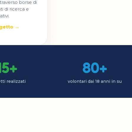
traverso borse di
ti di ricerca e
tivi.
ogetto →
15+
80+
ti realizzati
volontari dai 18 anni in su