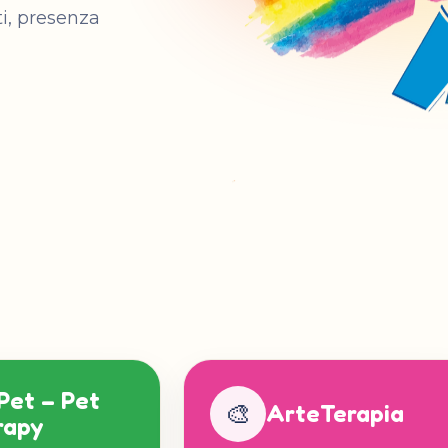
i, presenza
Pet – Pet
🎨
ArteTerapia
rapy