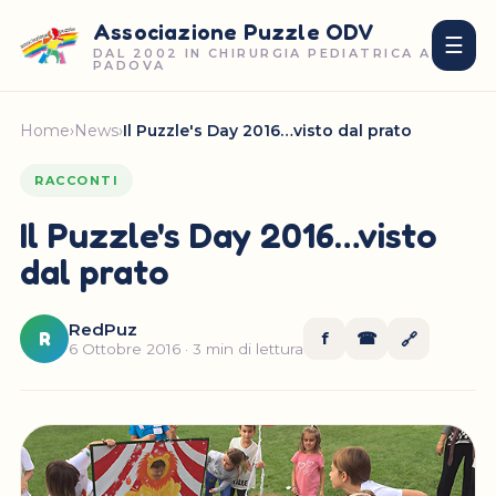
Associazione Puzzle ODV
☰
DAL 2002 IN CHIRURGIA PEDIATRICA A
PADOVA
Home
›
News
›
Il Puzzle's Day 2016…visto dal prato
RACCONTI
Il Puzzle's Day 2016…visto
dal prato
RedPuz
R
f
☎
🔗
6 Ottobre 2016 · 3 min di lettura