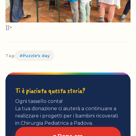
]]>
Tag:
#Puzzle's day
Ti è piaciuta questa storia?
Ogni tassello conta!
La tua donazione ci aiuterà a continuare a
realizzare i progetti per i bambini ricoverati
in Chirurgia Pediatrica a Padova.
♥ Dona ora