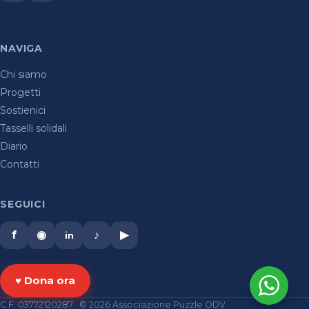
NAVIGA
Chi siamo
Progetti
Sostienici
Tasselli solidali
Diario
Contatti
SEGUICI
f
◉
♪
▶
in
♥ Dona ora
C.F. 03772120287 · © 2026 Associazione Puzzle ODV