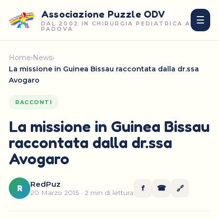
Associazione Puzzle ODV
☰
DAL 2002 IN CHIRURGIA PEDIATRICA A
PADOVA
Home
›
News
›
La missione in Guinea Bissau raccontata dalla dr.ssa
Avogaro
RACCONTI
La missione in Guinea Bissau
raccontata dalla dr.ssa
Avogaro
RedPuz
R
f
☎
🔗
20 Marzo 2015 · 2 min di lettura