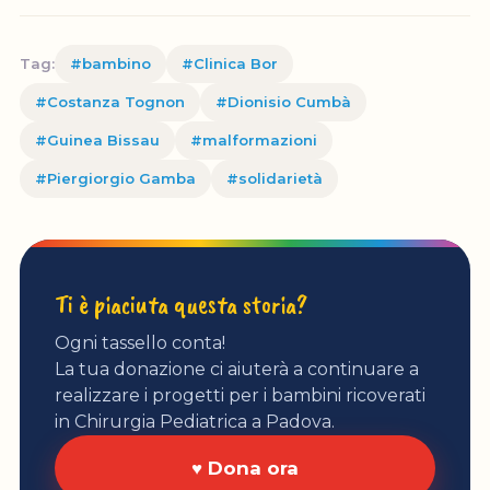
Tag:
#bambino
#Clinica Bor
#Costanza Tognon
#Dionisio Cumbà
#Guinea Bissau
#malformazioni
#Piergiorgio Gamba
#solidarietà
Ti è piaciuta questa storia?
Ogni tassello conta!
La tua donazione ci aiuterà a continuare a
realizzare i progetti per i bambini ricoverati
in Chirurgia Pediatrica a Padova.
♥ Dona ora