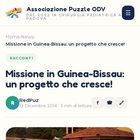
Associazione Puzzle ODV
☰
DAL 2002 IN CHIRURGIA PEDIATRICA A
PADOVA
Home
›
News
›
Missione in Guinea-Bissau: un progetto che cresce!
RACCONTI
Missione in Guinea-Bissau:
un progetto che cresce!
RedPuz
R
f
☎
🔗
12 Dicembre 2016 · 3 min di lettura