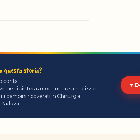
ta questa storia?
o conta!
♥ D
ione ci aiuterà a continuare a realizzare
r i bambini ricoverati in Chirurgia
 Padova.