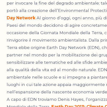
per invocare la fine del degrado ambientale; ta
portò alla creazione dell’Environmental Protec
Day Network
Al giorno d’oggi, ogni anno, più d
Paesi del mondo decidono di agire concretament
occasione della Giornata Mondiale della Terra,
rinvigorire il movimento ambientalista. Dalla p
Terra ebbe origine Earth Day Network (EDN), che
partner nel mondo per la mobilitazione dei grupp
sensibilizzare alle tematiche ed alle sfide ambien
alla qualità della vita ed al mondo naturale. E
ambientale nelle scuole e si impegna a piantare
luoghi in cui tale azione appaia maggiormente 
nell’espansione della nascente economia verde e
A capo di EDN troviamo Denis Hayes, l’organizz
Mondiale della Terra.
Earth Day 2013: Climate