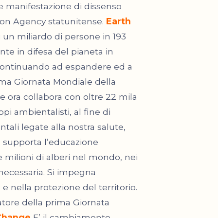
le manifestazione di dissenso
tion Agency statunitense.
Earth
i un miliardo di persone in 193
e in difesa del pianeta in
 continuando ad espandere ed a
rima Giornata Mondiale della
 ora collabora con oltre 22 mila
i ambientalisti, al fine di
tali legate alla nostra salute,
DN supporta l’educazione
 milioni di alberi nel mondo, nei
necessaria. Si impegna
 nella protezione del territorio.
atore della prima Giornata
 Change
E’ il cambiamento