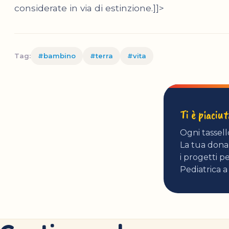
considerate in via di estinzione.]]>
Tag:
#bambino
#terra
#vita
Ti è piaciu
Ogni tassell
La tua donaz
i progetti pe
Pediatrica a