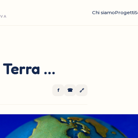
Chi siamo
Progetti
S
OVA
 Terra …
f
☎
🔗