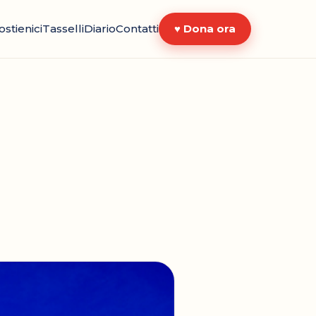
ostienici
Tasselli
Diario
Contatti
♥ Dona ora