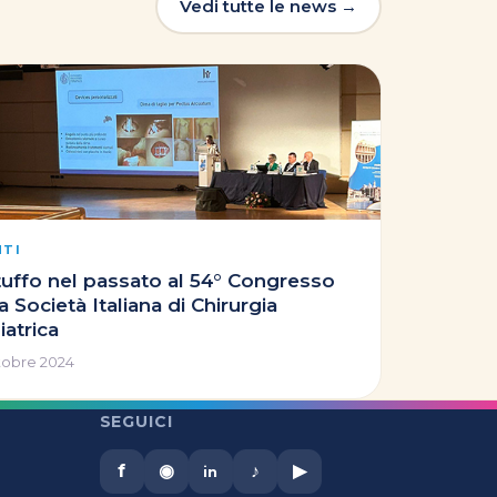
Vedi tutte le news →
NTI
tuffo nel passato al 54° Congresso
a Società Italiana di Chirurgia
iatrica
tobre 2024
SEGUICI
f
◉
♪
▶
in