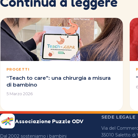
Continua a leggere
PROGETTI
“Teach to care”: una chirurgia a misura
di bambino
5 Marzo 2026
SEDE LEGALE
Associazione Puzzle ODV
Via del Commerci
35010 Saletto di
Dal 2002 sosteniamo i bambini