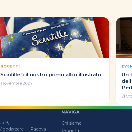
PROGETTI
EVE
“Scintille”: il nostro primo albo illustrato
Un 
dell
6 Novembre 2024
Ped
21 Ot
NAVIGA
o 9,
Chi siamo
 Vigodarzere — Padova
Progetti