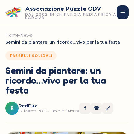
Associazione Puzzle ODV
☰
DAL 2002 IN CHIRURGIA PEDIATRICA A
PADOVA
Home
›
News
›
Semini da piantare: un ricordo…vivo per la tua festa
TASSELLI SOLIDALI
Semini da piantare: un
ricordo…vivo per la tua
festa
RedPuz
R
f
☎
🔗
17 Marzo 2016 · 1 min di lettura