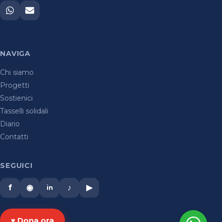
NAVIGA
Chi siamo
Progetti
Sostienici
Tasselli solidali
Diario
Contatti
SEGUICI
f
◉
♪
▶
in
♥ Dona ora