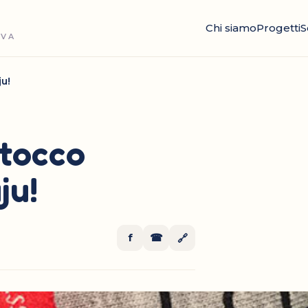
Chi siamo
Progetti
S
OVA
ju!
 tocco
ju!
f
☎
🔗