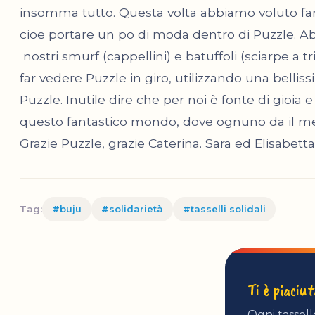
insomma tutto. Questa volta abbiamo voluto far
cioe portare un po di moda dentro di Puzzle. Ab
nostri smurf (cappellini) e batuffoli (sciarpe a t
far vedere Puzzle in giro, utilizzando una belli
Puzzle. Inutile dire che per noi è fonte di gioia 
questo fantastico mondo, dove ognuno da il meg
Grazie Puzzle, grazie Caterina. Sara ed Elisabetta
Tag:
#buju
#solidarietà
#tasselli solidali
Ti è piaciu
Ogni tassell