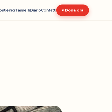
ostienici
Tasselli
Diario
Contatti
♥ Dona ora