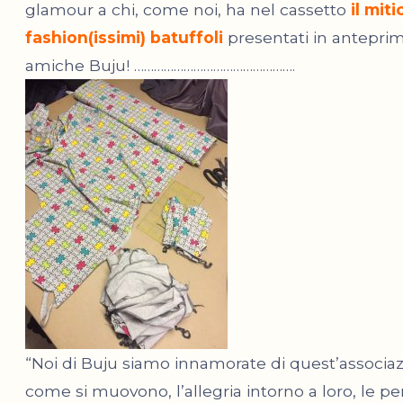
glamour a chi, come noi, ha nel cassetto
il mit
fashion(issimi) batuffoli
presentati in anteprim
amiche Buju! ………………………………………….
“Noi di Buju siamo innamorate di quest’associaz
come si muovono, l’allegria intorno a loro, le p