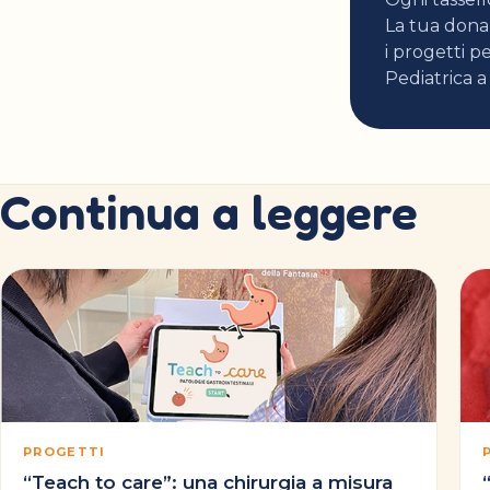
La tua donaz
i progetti pe
Pediatrica a
Continua a leggere
PROGETTI
“Teach to care”: una chirurgia a misura