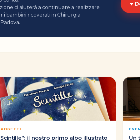
♥ D
ione ci aiuterà a continuare a realizzare
r i bambini ricoverati in Chirurgia
 Padova.
PROGETTI
EVE
“Scintille”: il nostro primo albo illustrato
Un 