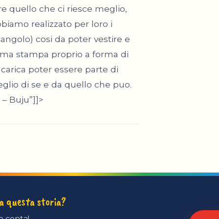
e quello che ci riesce meglio,
biamo realizzato per loro i
riangolo) cosi da poter vestire e
ssima stampa proprio a forma di
e carica poter essere parte di
lio di se e da quello che puo.
 – Buju”]]>
ta questa storia?
o conta!