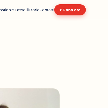
ostienici
Tasselli
Diario
Contatti
♥ Dona ora