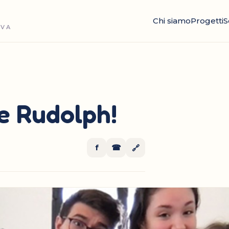
Chi siamo
Progetti
S
OVA
e Rudolph!
f
☎
🔗