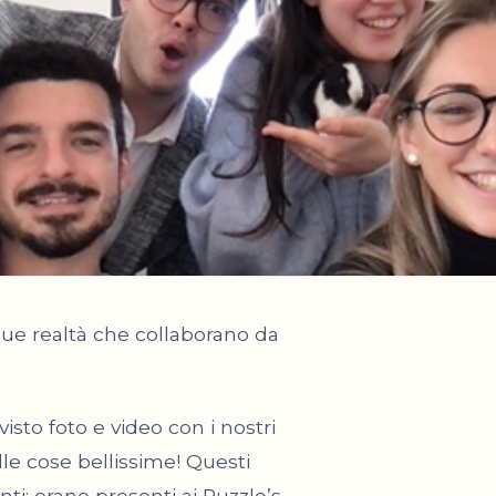
ue realtà che collaborano da
isto foto e video con i nostri
lle cose bellissime! Questi
nti: erano presenti ai Puzzle’s