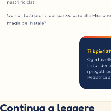
nastri riciclati.
Quindi, tutti pronti per partecipare alla Mission
magia del Natale?
Ti è piaciu
Ogni tassell
La tua donaz
i progetti pe
Pediatrica a
Continua a leggere