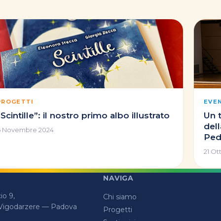
PROGETTI
EVE
“Scintille”: il nostro primo albo illustrato
Un 
dell
6 Novembre 2024
Ped
21 Ot
NAVIGA
o 9,
Chi siamo
 Vigodarzere — Padova
Progetti