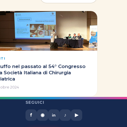
NTI
tuffo nel passato al 54° Congresso
a Società Italiana di Chirurgia
iatrica
tobre 2024
SEGUICI
f
◉
♪
▶
in