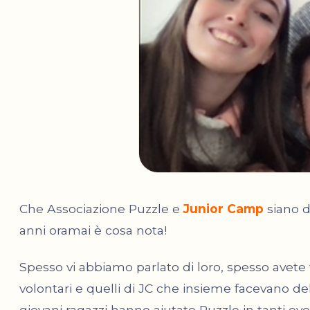
Che Associazione Puzzle e
Junior Camp
siano d
anni oramai è cosa nota!
Spesso vi abbiamo parlato di loro, spesso avete v
volontari e quelli di JC che insieme facevano de
giovani ragazzi hanno aiutato Puzzle in tanti eve