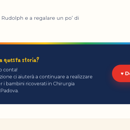
e Rudolph e a regalare un po’ di
ta questa storia?
o conta!
♥ D
ione ci aiuterà a continuare a realizzare
r i bambini ricoverati in Chirurgia
 Padova.