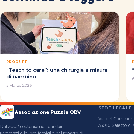
PROGETTI
“Teach to care”: una chirurgia a misura
di bambino
5 Marzo 2026
SEDE LEGALE
Associazione Puzzle ODV
Via del Commerci
35010 Saletto di
Dal 2002 sosteniamo i bambini
ricoverati e le loro famiglie nel reparto di