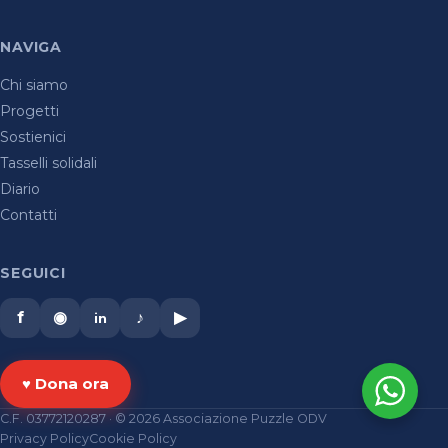
NAVIGA
Chi siamo
Progetti
Sostienici
Tasselli solidali
Diario
Contatti
SEGUICI
f
◉
♪
▶
in
♥ Dona ora
C.F. 03772120287 · © 2026 Associazione Puzzle ODV
Privacy Policy
Cookie Policy