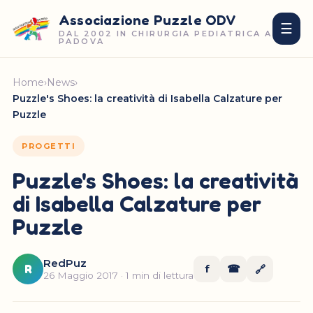
Associazione Puzzle ODV
☰
DAL 2002 IN CHIRURGIA PEDIATRICA A
PADOVA
Home
›
News
›
Puzzle's Shoes: la creatività di Isabella Calzature per
Puzzle
PROGETTI
Puzzle's Shoes: la creatività
di Isabella Calzature per
Puzzle
RedPuz
R
f
☎
🔗
26 Maggio 2017 · 1 min di lettura